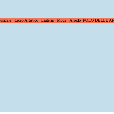
sicale - Liceo Artistico
Liuteria - Moda - Arredo
POLO DELLE A