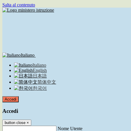
Salta al contenuto
Italiano
Italiano
English
日本語
简体中文
한국어
Accedi
Accedi
button close
×
Nome Utente