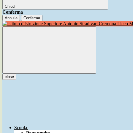
Chiudi
Conferma
Annulla
Conferma
Liceo Mu
close
Scuola
Panoramica