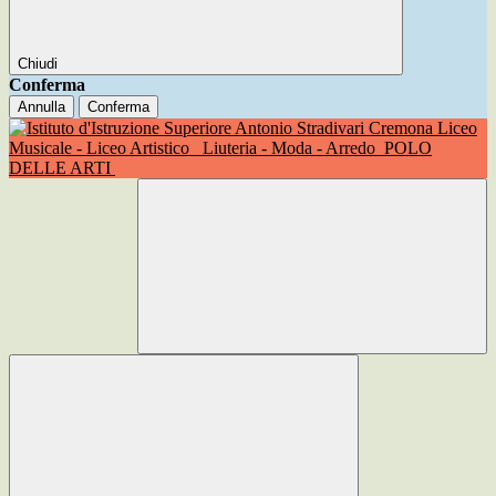
Chiudi
Conferma
Annulla
Conferma
Liceo
Musicale - Liceo Artistico
Liuteria - Moda - Arredo
POLO
DELLE ARTI