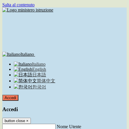
Salta al contenuto
Italiano
Italiano
English
日本語
简体中文
한국어
Accedi
Accedi
button close
×
Nome Utente