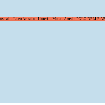
sicale - Liceo Artistico
Liuteria - Moda - Arredo
POLO DELLE A