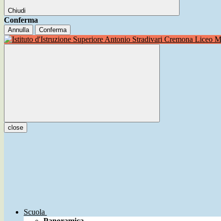
Chiudi
Conferma
Annulla
Conferma
Liceo Mu
close
Scuola
Panoramica