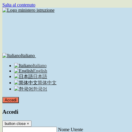
Salta al contenuto
Italiano
Italiano
English
日本語
简体中文
한국어
Accedi
Accedi
button close
×
Nome Utente