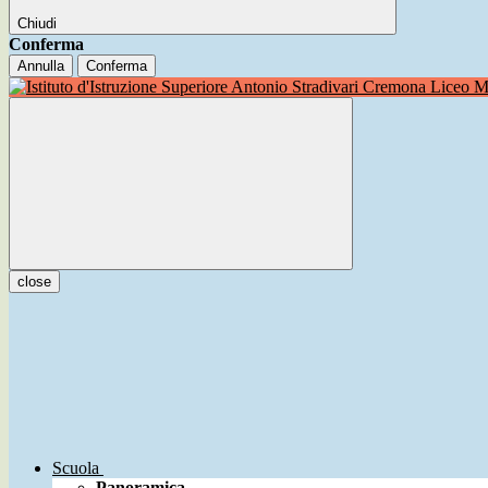
Chiudi
Conferma
Annulla
Conferma
Liceo Mu
close
Scuola
Panoramica