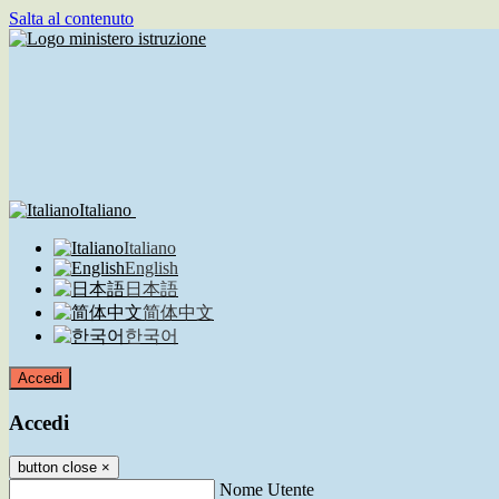
Salta al contenuto
Italiano
Italiano
English
日本語
简体中文
한국어
Accedi
Accedi
button close
×
Nome Utente