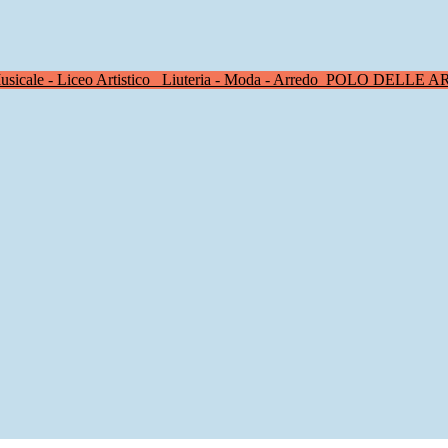
sicale - Liceo Artistico
Liuteria - Moda - Arredo
POLO DELLE A