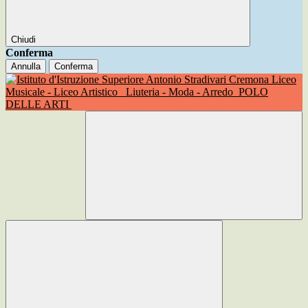
Chiudi
Conferma
Annulla
Conferma
Liceo
Musicale - Liceo Artistico
Liuteria - Moda - Arredo
POLO
DELLE ARTI