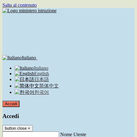
Salta al contenuto
Italiano
Italiano
English
日本語
简体中文
한국어
Accedi
Accedi
button close
×
Nome Utente