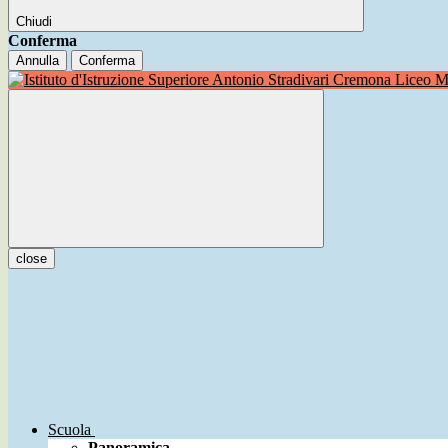
Chiudi
Conferma
Annulla
Conferma
Liceo Mu
close
Scuola
Panoramica