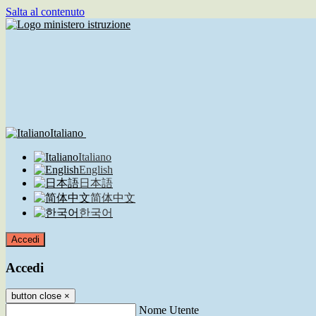
Salta al contenuto
Italiano
Italiano
English
日本語
简体中文
한국어
Accedi
Accedi
button close
×
Nome Utente