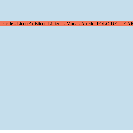
sicale - Liceo Artistico
Liuteria - Moda - Arredo
POLO DELLE A