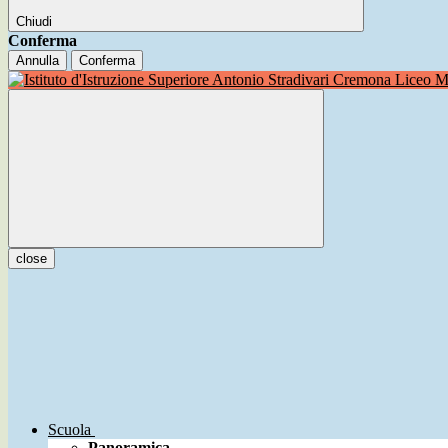
Chiudi
Conferma
Annulla
Conferma
Liceo Mu
close
Scuola
Panoramica