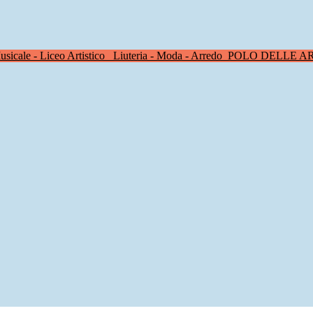
sicale - Liceo Artistico
Liuteria - Moda - Arredo
POLO DELLE A