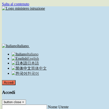
Salta al contenuto
Italiano
Italiano
English
日本語
简体中文
한국어
Accedi
Accedi
button close
×
Nome Utente