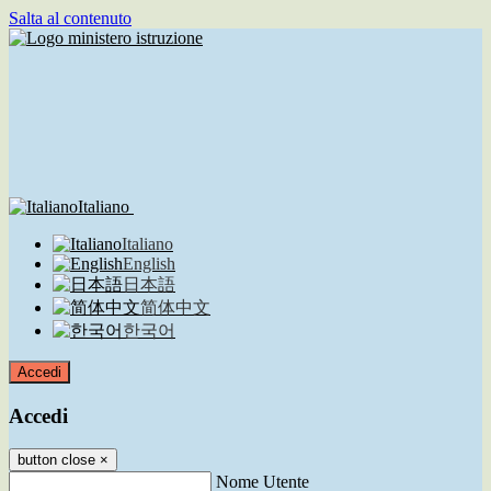
Salta al contenuto
Italiano
Italiano
English
日本語
简体中文
한국어
Accedi
Accedi
button close
×
Nome Utente