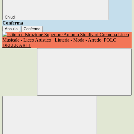
Chiudi
Conferma
Annulla
Conferma
Liceo
Musicale - Liceo Artistico
Liuteria - Moda - Arredo
POLO
DELLE ARTI