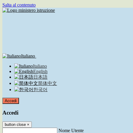
Salta al contenuto
Italiano
Italiano
English
日本語
简体中文
한국어
Accedi
Accedi
button close
×
Nome Utente