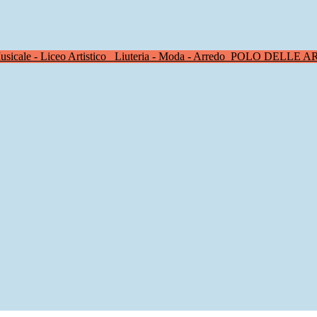
sicale - Liceo Artistico
Liuteria - Moda - Arredo
POLO DELLE A