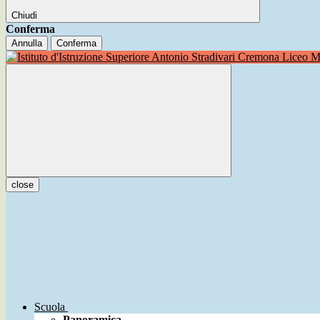
Chiudi
Conferma
Annulla
Conferma
Liceo Mu
close
Scuola
Panoramica