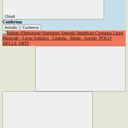
Chiudi
Conferma
Annulla
Conferma
Liceo
Musicale - Liceo Artistico
Liuteria - Moda - Arredo
POLO
DELLE ARTI