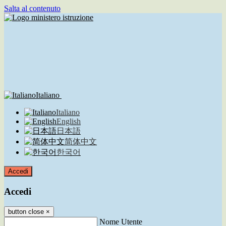
Salta al contenuto
Italiano
Italiano
English
日本語
简体中文
한국어
Accedi
Accedi
button close
×
Nome Utente