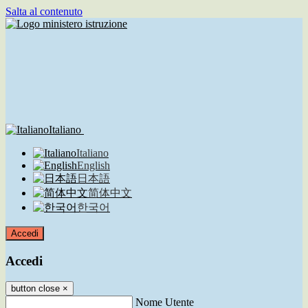
Salta al contenuto
Italiano
Italiano
English
日本語
简体中文
한국어
Accedi
Accedi
button close
×
Nome Utente