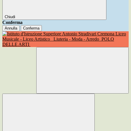
Chiudi
Conferma
Annulla
Conferma
Liceo
Musicale - Liceo Artistico
Liuteria - Moda - Arredo
POLO
DELLE ARTI