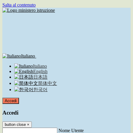
Salta al contenuto
Italiano
Italiano
English
日本語
简体中文
한국어
Accedi
Accedi
button close
×
Nome Utente