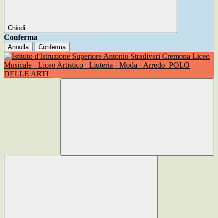
Chiudi
Conferma
Annulla
Conferma
Liceo
Musicale - Liceo Artistico
Liuteria - Moda - Arredo
POLO
DELLE ARTI