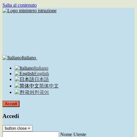
Salta al contenuto
Italiano
Italiano
English
日本語
简体中文
한국어
Accedi
Accedi
button close
×
Nome Utente