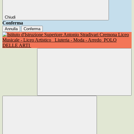
Chiudi
Conferma
Annulla
Conferma
Liceo
Musicale - Liceo Artistico
Liuteria - Moda - Arredo
POLO
DELLE ARTI