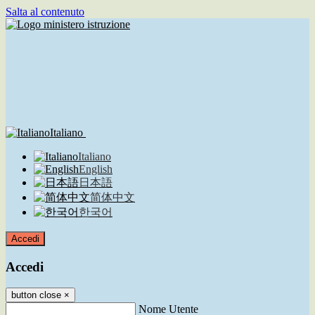
Salta al contenuto
Italiano
Italiano
English
日本語
简体中文
한국어
Accedi
Accedi
button close
×
Nome Utente