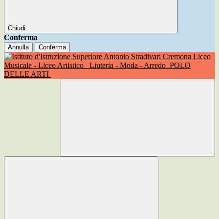
Chiudi
Conferma
Annulla
Conferma
Liceo
Musicale - Liceo Artistico
Liuteria - Moda - Arredo
POLO
DELLE ARTI