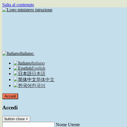
Salta al contenuto
Italiano
Italiano
English
日本語
简体中文
한국어
Accedi
Accedi
button close
×
Nome Utente