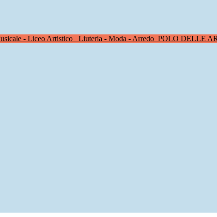
sicale - Liceo Artistico
Liuteria - Moda - Arredo
POLO DELLE A