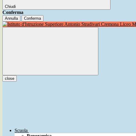
Chiudi
Conferma
Annulla
Conferma
Liceo Mu
close
Scuola
Panoramica