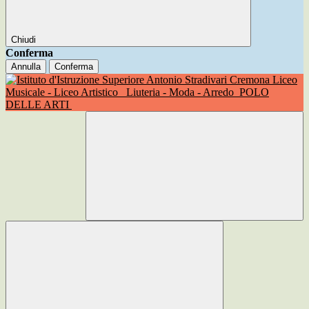
Chiudi
Conferma
Annulla
Conferma
Liceo
Musicale - Liceo Artistico
Liuteria - Moda - Arredo
POLO
DELLE ARTI