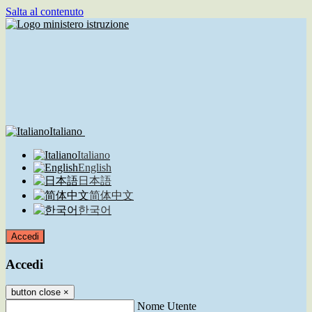
Salta al contenuto
Italiano
Italiano
English
日本語
简体中文
한국어
Accedi
Accedi
button close
×
Nome Utente