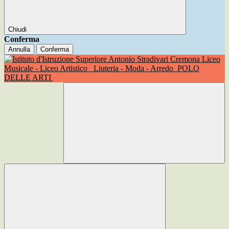
Chiudi
Conferma
Annulla
Conferma
Liceo
Musicale - Liceo Artistico
Liuteria - Moda - Arredo
POLO
DELLE ARTI