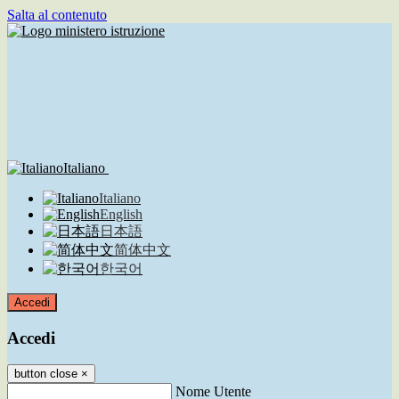
Salta al contenuto
Italiano
Italiano
English
日本語
简体中文
한국어
Accedi
Accedi
button close
×
Nome Utente