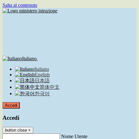
Salta al contenuto
Italiano
Italiano
English
日本語
简体中文
한국어
Accedi
Accedi
button close
×
Nome Utente