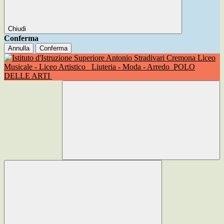
Chiudi
Conferma
Annulla
Conferma
Liceo
Musicale - Liceo Artistico
Liuteria - Moda - Arredo
POLO
DELLE ARTI