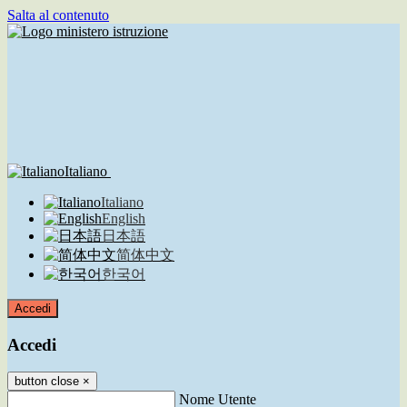
Salta al contenuto
Italiano
Italiano
English
日本語
简体中文
한국어
Accedi
Accedi
button close
×
Nome Utente