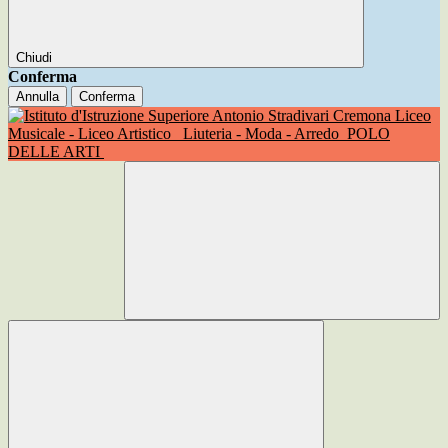
Chiudi
Conferma
Annulla
Conferma
Liceo
Musicale - Liceo Artistico
Liuteria - Moda - Arredo
POLO
DELLE ARTI