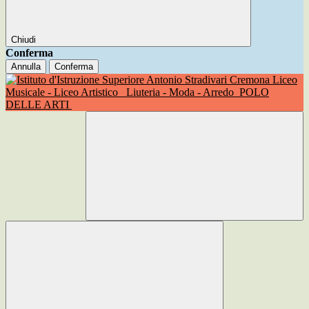
Chiudi
Conferma
Annulla
Conferma
Liceo
Musicale - Liceo Artistico
Liuteria - Moda - Arredo
POLO
DELLE ARTI