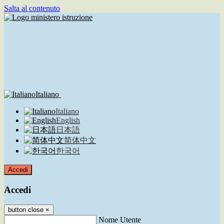
Salta al contenuto
Italiano
Italiano
English
日本語
简体中文
한국어
Accedi
Accedi
button close
×
Nome Utente