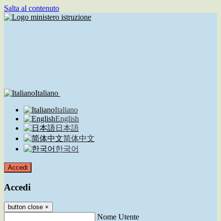
Salta al contenuto
Italiano
Italiano
English
日本語
简体中文
한국어
Accedi
Accedi
button close
×
Nome Utente