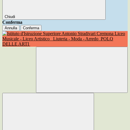
Chiudi
Conferma
Annulla
Conferma
Liceo
Musicale - Liceo Artistico
Liuteria - Moda - Arredo
POLO
DELLE ARTI