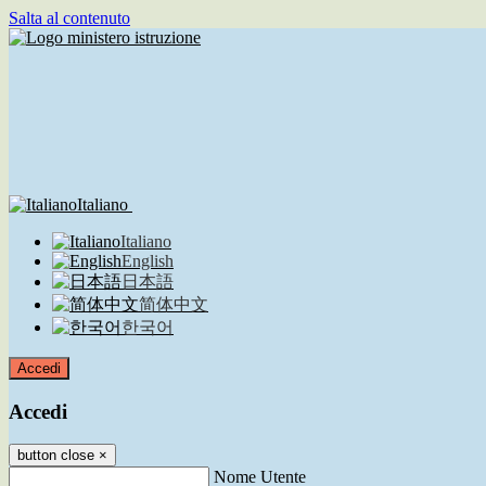
Salta al contenuto
Italiano
Italiano
English
日本語
简体中文
한국어
Accedi
Accedi
button close
×
Nome Utente