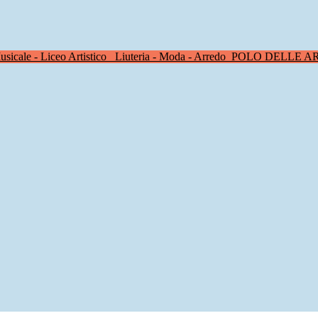
sicale - Liceo Artistico
Liuteria - Moda - Arredo
POLO DELLE A