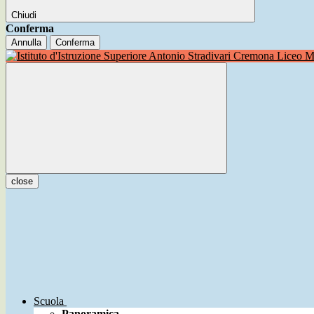
Chiudi
Conferma
Annulla
Conferma
Liceo Mu
close
Scuola
Panoramica