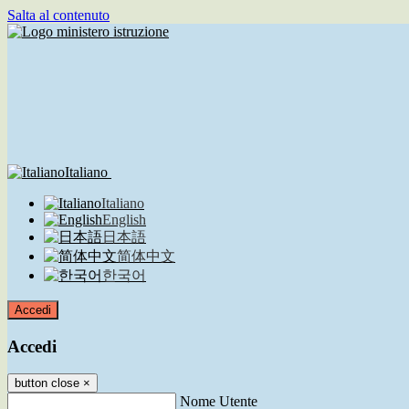
Salta al contenuto
Italiano
Italiano
English
日本語
简体中文
한국어
Accedi
Accedi
button close
×
Nome Utente