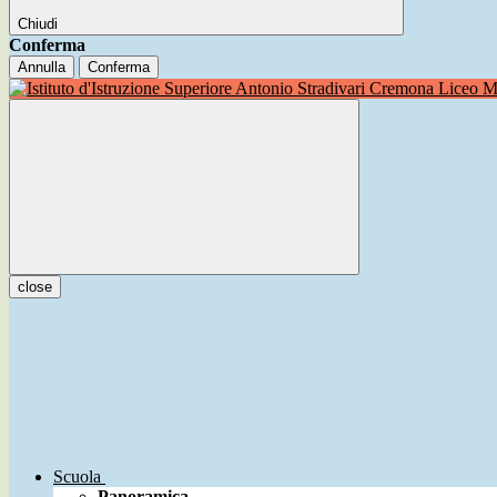
Chiudi
Conferma
Annulla
Conferma
Liceo Mu
close
Scuola
Panoramica