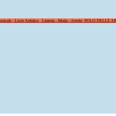
sicale - Liceo Artistico
Liuteria - Moda - Arredo
POLO DELLE A