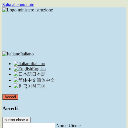
Salta al contenuto
Italiano
Italiano
English
日本語
简体中文
한국어
Accedi
Accedi
button close
×
Nome Utente