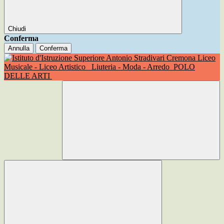
Chiudi
Conferma
Annulla
Conferma
Liceo
Musicale - Liceo Artistico
Liuteria - Moda - Arredo
POLO
DELLE ARTI