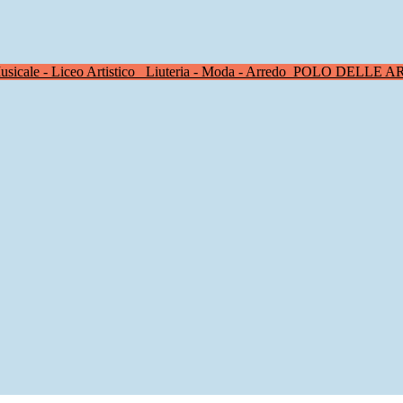
sicale - Liceo Artistico
Liuteria - Moda - Arredo
POLO DELLE A