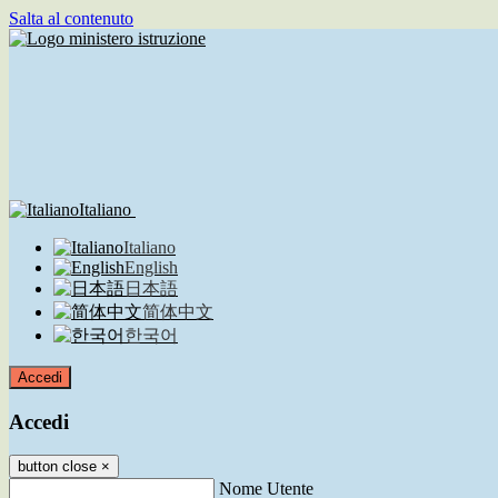
Salta al contenuto
Italiano
Italiano
English
日本語
简体中文
한국어
Accedi
Accedi
button close
×
Nome Utente