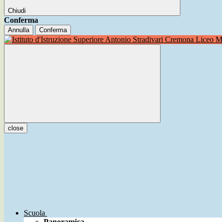
Chiudi
Conferma
Annulla
Conferma
Liceo Mu
close
Scuola
Panoramica