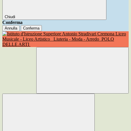
Chiudi
Conferma
Annulla
Conferma
Liceo
Musicale - Liceo Artistico
Liuteria - Moda - Arredo
POLO
DELLE ARTI