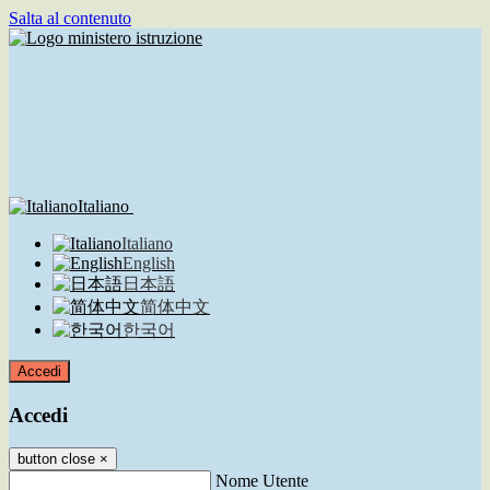
Salta al contenuto
Italiano
Italiano
English
日本語
简体中文
한국어
Accedi
Accedi
button close
×
Nome Utente