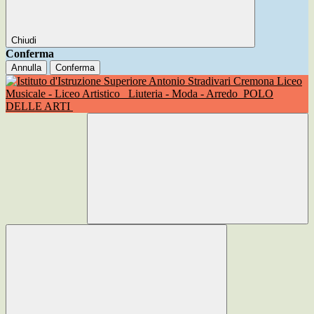
Chiudi
Conferma
Annulla
Conferma
Liceo
Musicale - Liceo Artistico
Liuteria - Moda - Arredo
POLO
DELLE ARTI