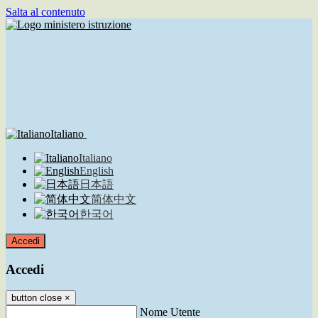
Salta al contenuto
Italiano
Italiano
English
日本語
简体中文
한국어
Accedi
Accedi
button close
×
Nome Utente