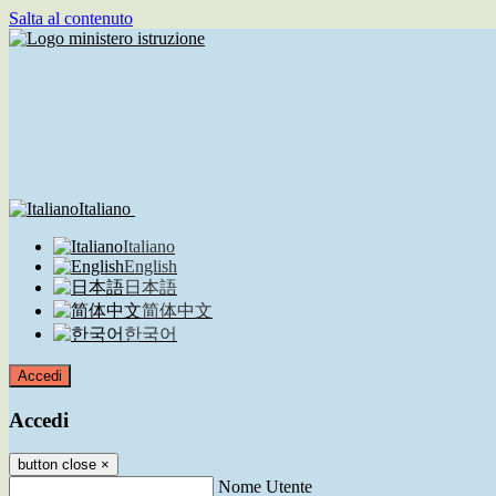
Salta al contenuto
Italiano
Italiano
English
日本語
简体中文
한국어
Accedi
Accedi
button close
×
Nome Utente