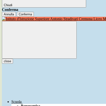
Chiudi
Conferma
Annulla
Conferma
Liceo Mu
close
Scuola
Panoramica