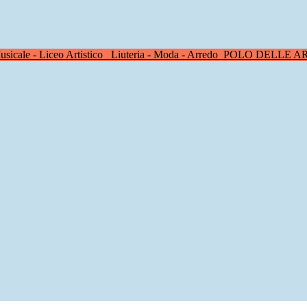
sicale - Liceo Artistico
Liuteria - Moda - Arredo
POLO DELLE A