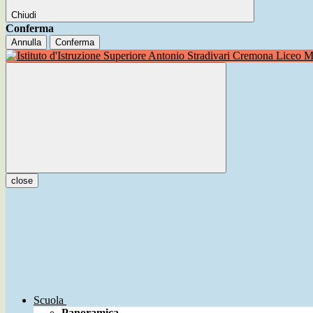
Chiudi
Conferma
Annulla
Conferma
Liceo Mu
close
Scuola
Panoramica