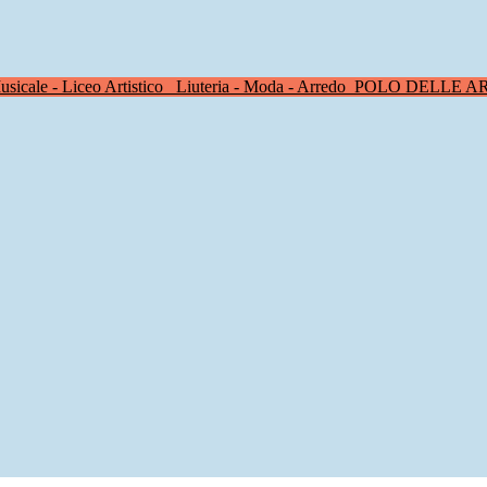
sicale - Liceo Artistico
Liuteria - Moda - Arredo
POLO DELLE A