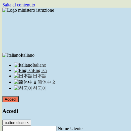
Salta al contenuto
Italiano
Italiano
English
日本語
简体中文
한국어
Accedi
Accedi
button close
×
Nome Utente