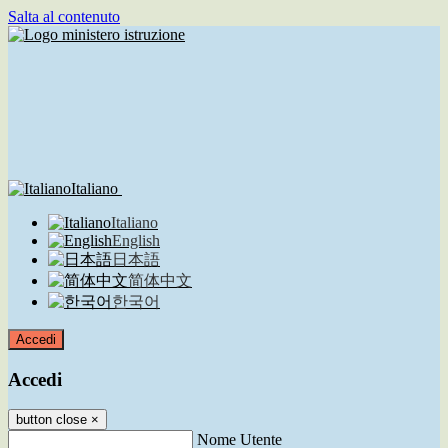
Salta al contenuto
Italiano
Italiano
English
日本語
简体中文
한국어
Accedi
Accedi
button close
×
Nome Utente