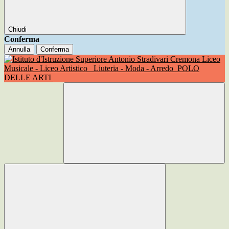
Chiudi
Conferma
Annulla
Conferma
Liceo
Musicale - Liceo Artistico
Liuteria - Moda - Arredo
POLO
DELLE ARTI